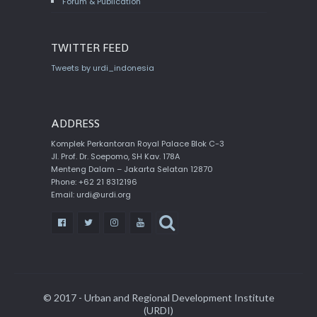
Forum & Publication
TWITTER FEED
Tweets by urdi_indonesia
ADDRESS
Komplek Perkantoran Royal Palace Blok C-3
Jl. Prof. Dr. Soepomo, SH Kav. 178A
Menteng Dalam – Jakarta Selatan 12870
Phone: +62 21 8312196
Email: urdi@urdi.org
© 2017 - Urban and Regional Development Institute
(URDI)