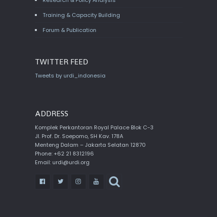
Research & Policy Analysis
Training & Capacity Building
Forum & Publication
TWITTER FEED
Tweets by urdi_indonesia
ADDRESS
Komplek Perkantoran Royal Palace Blok C-3
Jl. Prof. Dr. Soepomo, SH Kav. 178A
Menteng Dalam – Jakarta Selatan 12870
Phone: +62 21 8312196
Email: urdi@urdi.org