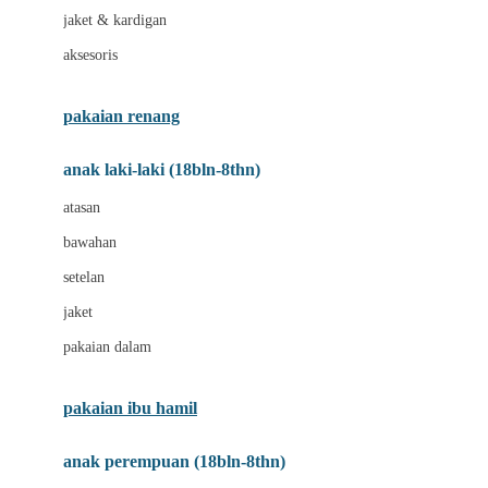
Brush Baby
jaket & kardigan
Buds Organics
aksesoris
Bugaboo
pakaian renang
Buggygear
Bumkins
anak laki-laki (18bln-8thn)
C
atasan
bawahan
Cetaphil
setelan
Chicco
jaket
Childlife
pakaian dalam
Clevamama
Cocolatte
pakaian ibu hamil
Cottonseeds
anak perempuan (18bln-8thn)
Cozy N Safe