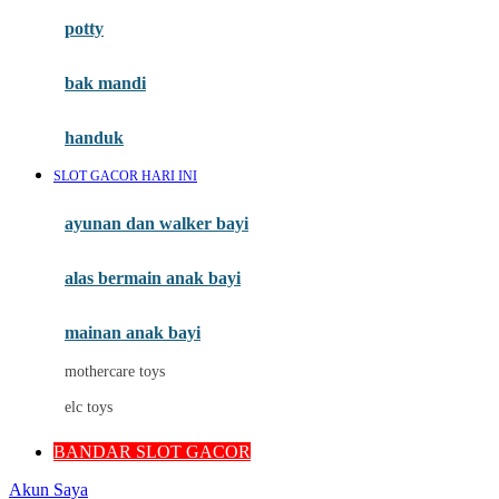
Micro
potty
MiDeer
bak mandi
Mimi & Lula
Mini Monkey
handuk
Moby
SLOT GACOR HARI INI
Momami
ayunan dan walker bayi
Mothercare
Mustela
alas bermain anak bayi
My Buddy Tag
mainan anak bayi
My K
mothercare toys
N
elc toys
Naif
BANDAR SLOT GACOR
Nike
Akun Saya