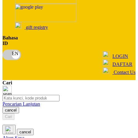
Simply Idea
Skip Hop
gift registry
Spectra
Bahasa
Squishmallows
ID
Starbooks
LOGIN
Stick-O
DAFTAR
Contact Us
Stokke
Cari
Sudocrem
Sumimo
Pencarian Lanjutan
Sunnylife
cancel
Sun-Staches
Cari
Swimava
cancel
Akun Saya
T