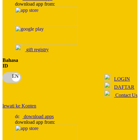
Poled Global
download app from:
Ponycycle
Puma
Pureats
Q
gift registry
QV Baby
Bahasa
ID
R
LOGIN
Real Shades
DAFTAR
Red Castle
Contact Us
Ribbon Madness
lewati ke Konten
download apps
S
download app from:
Sebamed
Silver Cross