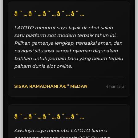
â˜…â˜…â˜…â˜…â˜…
LATOTO menurut saya layak disebut salah
satu platform slot modern terbaik tahun ini.
Pilihan gamenya lengkap, transaksi aman, dan
navigasi situsnya sangat nyaman digunakan
bahkan untuk pemain baru yang belum terlalu
paham dunia slot online.
SISKA RAMADHANI Â€“ MEDAN
4 hari lalu
â˜…â˜…â˜…â˜…â˜…
Awalnya saya mencoba LATOTO karena