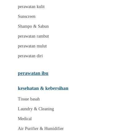
Lee Vierra
perawatan kulit
Lillebaby
Sunscreen
Little Bird Told Me
Shampo & Sabun
Little Miss Janis
perawatan rambut
London Taxi
perawatan mulut
Love To Dream
perawatan diri
M
perawatan ibu
Magformers
kesehatan & kebersihan
Mama's Choice
Mamas&Papas
Tissue basah
Laundry & Cleaning
Mamaway
Medical
Maxi Cosi
Air Purifier & Humidifier
Megabloks