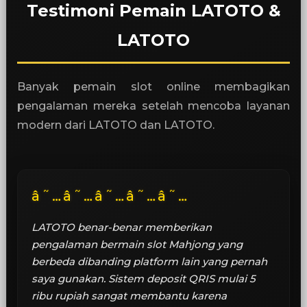
Testimoni Pemain LATOTO &
LATOTO
Banyak pemain slot online membagikan
pengalaman mereka setelah mencoba layanan
modern dari LATOTO dan LATOTO.
â˜…â˜…â˜…â˜…â˜…
LATOTO benar-benar memberikan
pengalaman bermain slot Mahjong yang
berbeda dibanding platform lain yang pernah
saya gunakan. Sistem deposit QRIS mulai 5
ribu rupiah sangat membantu karena