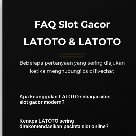
FAQ Slot Gacor
LATOTO & LATOTO
Beberapa pertanyaan yang sering diajukan
ketika menghubungi cs di livechat
Apa keunggulan LATOTO sebagai situs
slot gacor modern?
Kenapa LATOTO sering
direkomendasikan pecinta slot online?