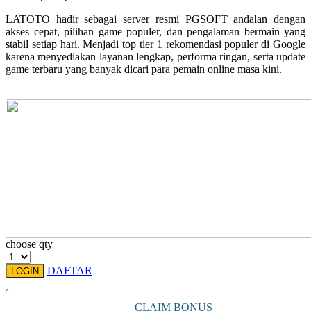
LATOTO hadir sebagai server resmi PGSOFT andalan dengan
Waterland
akses cepat, pilihan game populer, dan pengalaman bermain yang
stabil setiap hari. Menjadi top tier 1 rekomendasi populer di Google
Wellness
karena menyediakan layanan lengkap, performa ringan, serta update
game terbaru yang banyak dicari para pemain online masa kini.
X
Xootz
Y
Yamatoya
Z
Zaxy
Zoggs
choose qty
0-9
DAFTAR
LOGIN
4Moms
CLAIM BONUS