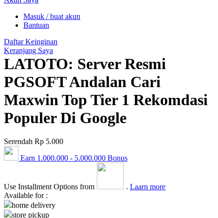
Masuk / buat akun
Tommee Tippee
Bantuan
Trunki
Daftar Keinginan
Keranjang Saya
Tutti Bambini
LATOTO: Server Resmi
Twistshake
PGSOFT Andalan Cari
TY Toys
Maxwin Top Tier 1 Rekomdasi
U
Populer Di Google
Serendah
Rp 5.000
V
Earn
1.000.000
-
5.000.000
Bonus
Veja
Vitaflow
Use Installment Options from
.
Laarn more
Available for :
Vtech
home delivery
store pickup
W